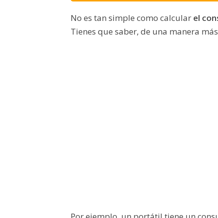
No es tan simple como calcular
el co
Tienes que saber, de una manera más p
Por ejemplo, un portátil tiene un co