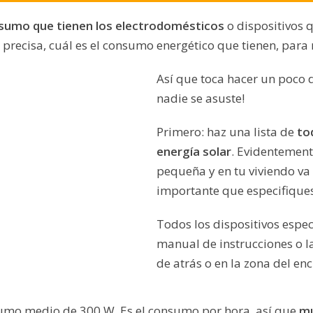
nsumo que tienen los electrodomésticos
o dispositivos q
recisa, cuál es el consumo energético que tienen, para 
Así que toca hacer un poco d
nadie se asuste!
Primero: haz una lista de
to
energía solar
. Evidentemente
pequeña y en tu viviendo va
importante que especifiques
Todos los dispositivos espec
manual de instrucciones o la
de atrás o en la zona del en
nsumo medio de 300 W. Es el consumo por hora, así que
mu