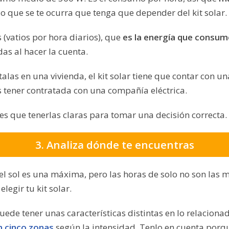
lo que se te ocurra que tenga que depender del kit solar.
 (vatios por hora diarios), que
es la energía que consume
das al hacer la cuenta.
talas en una vivienda, el kit solar tiene que contar con u
s tener contratada con una compañía eléctrica.
enes que tenerlas claras para tomar una decisión correcta.
3. Analiza dónde te encuentras
el sol es una máxima, pero las horas de solo no son las
legir tu kit solar.
ede tener unas características distintas en lo relaciona
n cinco zonas
según la intensidad. Tenlo en cuenta porqu